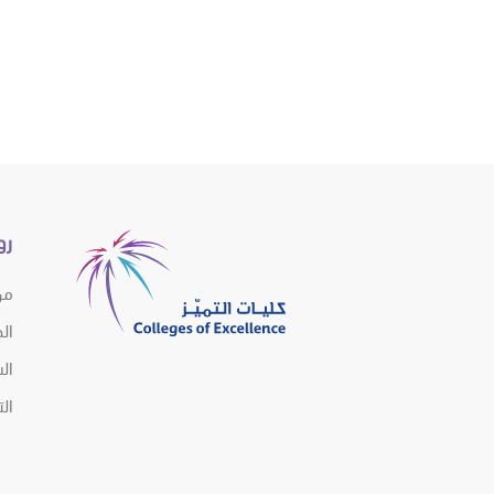
رو
من
ال
الش
ال