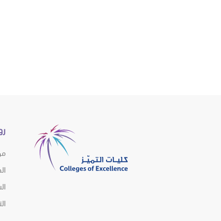
رو
من
ال
الش
ال