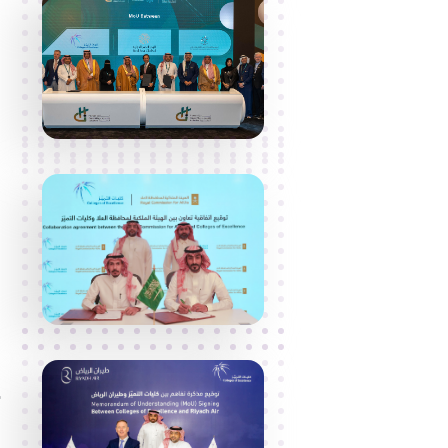
ا
ع
ا
ش
و
ت
ت
و