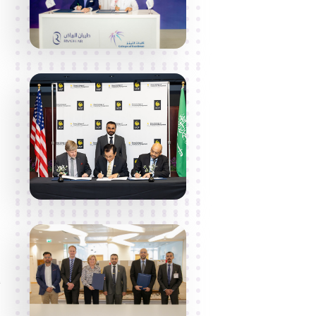
ا
"
و
و
ا
"
ض
أ