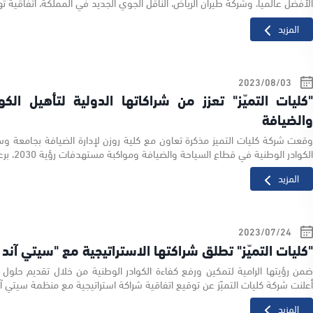
لأفضل عالمياً، وشركة طيران الرياض، الناقل الجوي الجديد في المملكة، اتفاقية ته
المزيد
03‏/08‏/2023
كليات التميّز" تعزز من شراكاتها الدولية لتأهيل ال
الضيافة
قعت شركة كليات التميز مذكرة تعاون مع كلية روزن لإدارة الضيافة بجامعة وسط 
لكوادر الوطنية في قطاع السياحة والضيافة ومواكبة مستهدفات رؤية 2030، برعاية وحضور معالي رئيس مجلس ا..
المزيد
24‏/07‏/2023
كليات التميّز" تطلق شراكتها الاستراتيجية مع "سيتي آند 
من رؤيتها الرامية لتمكين ورفع كفاءة الكوادر الوطنية من خلال تقديم حلول 
علنت شركة كليات التميّز عن توقيع اتفاقية شراكة استراتيجية مع منظمة سيتي آند 
المزيد