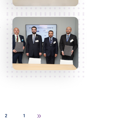
ت
ا
و
ص
2
1