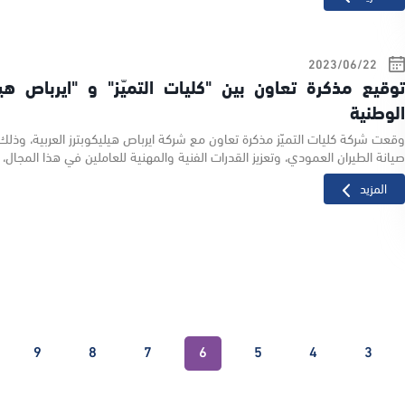
22‏/06‏/2023
وقيع مذكرة تعاون بين "كليات التميّز" و "ايرباص هيلي
لوطنية
قعت شركة كليات التميّز مذكرة تعاون مع شركة ايرباص هيليكوبترز العربية، وذل
يانة الطيران العمودي، وتعزيز القدرات الفنية والمهنية للعاملين في هذا المجال،
المزيد
9
8
7
6
5
4
3