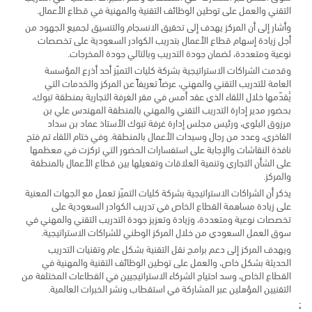
التقني والعمل على توطين الوظائف التقنية والمهنية في قطاع الأعمال.
وأشار إلى أن المركز يهدف إلى تحقيق الانسجام والتنسيق لجميع الجهود من
أجل زيادة إسهام قطاع الأعمال بتدريب الكوادر السعودية على تخصصات
نوعية ومتعددة، لضمان جودة التدريب وبالتالي جودة المخرجات.
وقدمت الشراكات الاستراتيجية بشركة كليات التميّز أحد أذرع المؤسسة
العامة للتدريب التقني والمهني، عرضاً تعريفاً عن المركز والخدمات التي
يُقدّمها خلال اللقاء الذي عقد أمس في مقر الغرفة التجارية بمنطقة تبوك،
بحضور مدير إدارة التدريب التقني والمهني بالمنطقة المهندس علي بن
مرزوق البلوي، ورئيس مجلس إدارة غرفة تبوك الأستاذ عماد بن سداد
الفاخري، وعدد من رجال وسيدات الأعمال بالمنطقة. وفي ختام اللقاء تم فتح
نافذة النقاشات والإجابة على استفسارات الحضور التي تركزت في معظمها
على الشأن التجاري وتنمية العلاقات وتفعيلها بين قطاع الأعمال بالمنطقة
والمركز.
يذكر أن الشراكات الاستراتيجية بشركة كليات التميّز تعمل مع الجهات المعنية
على زيادة مساهمة القطاع الخاص في تدريب الكوادر السعودية على
تخصصات نوعية ومتعددة، وزيادة وتعزيز جودة التدريب التقني والمهني في
سوق العمل السعودي من خلال المركز الوطني للشراكات الاستراتيجية.
ويهدف المركز إلى دعم برامج نقل التقنية بشكل عام وتقنيات التدريب
الحديثة بشكل خاص، والعمل على توطين الوظائف التقنية والمهنية في
القطاع الخاص، وسد احتياج الشركاء الاستراتيجيين في القطاعات المختلفة من
التقنيين المؤهلين عبر المشاركة في استقطاب ونشر الخبرات العالمية.
;