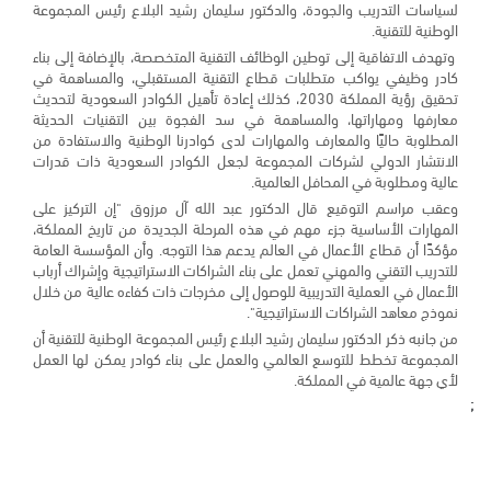
لسياسات التدريب والجودة، والدكتور سليمان رشيد البلاع رئيس المجموعة
الوطنية للتقنية.
وتهدف الاتفاقية إلى توطين الوظائف التقنية المتخصصة، بالإضافة إلى بناء
كادر وظيفي يواكب متطلبات قطاع التقنية المستقبلي، والمساهمة في
تحقيق رؤية المملكة 2030، كذلك إعادة تأهيل الكوادر السعودية لتحديث
معارفها ومهاراتها، والمساهمة في سد الفجوة بين التقنيات الحديثة
المطلوبة حاليًا والمعارف والمهارات لدى كوادرنا الوطنية والاستفادة من
الانتشار الدولي لشركات المجموعة لجعل الكوادر السعودية ذات قدرات
عالية ومطلوبة في المحافل العالمية.
وعقب مراسم التوقيع قال الدكتور عبد الله آل مرزوق "إن التركيز على
المهارات الأساسية جزء مهم في هذه المرحلة الجديدة من تاريخ المملكة،
مؤكدًا أن قطاع الأعمال في العالم يدعم هذا التوجه. وأن المؤسسة العامة
للتدريب التقني والمهني تعمل على بناء الشراكات الاستراتيجية وإشراك أرباب
الأعمال في العملية التدريبية للوصول إلى مخرجات ذات كفاءه عالية من خلال
نموذج معاهد الشراكات الاستراتيجية".
من جانبه ذكر الدكتور سليمان رشيد البلاع رئيس المجموعة الوطنية للتقنية أن
المجموعة تخطط للتوسع العالمي والعمل على بناء كوادر يمكن لها العمل
لأي جهة عالمية في المملكة.
;