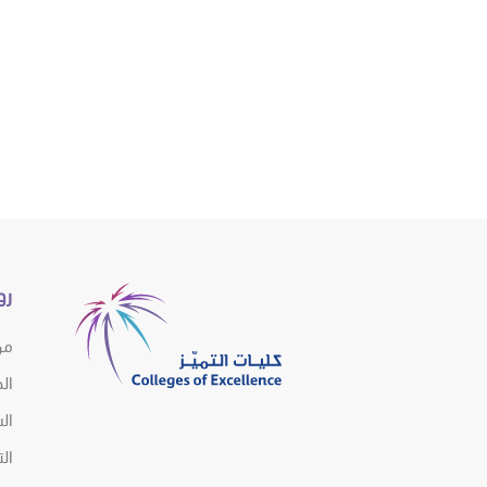
رو
من
ال
الش
ال