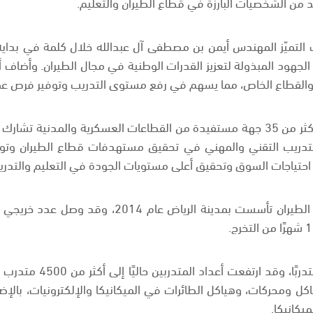
د من الشخصيات البارزة في قطاع الطيران والتعليم.
 التميّز المهندس أيمن بن مصطفى آل عبدالله خلال كلمة في بداية
ت 70%، مما يعكس الجهود المبذولة لتعزيز القدرات الوطنية في مجال الطيران. 
 والقطاع الخاص، مما يسهم في رفع مستوى التدريب وتوفير فرص عمل
كما أشار المهندس آل عبدالله إلى أن أكثر من 35 جهة مستفيدة من القطاعات العسكرية
دريب التقني والمهني في تحقيق مستهدفات قطاع الطيران وتوطين 
ية احتياجات السوق وتحقيق أعلى مستويات الجودة في التعليم والتدري
وبدأت الكلية مسيرتها بتد
 ومحركات، وهياكل الطائرات في الميكانيكا والإلكترونيات، بالإض
ميكانيكا.