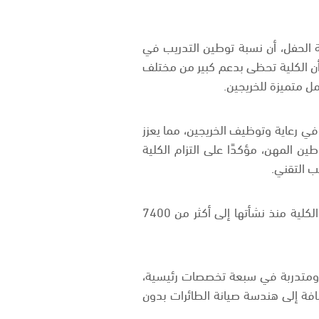
 الحفل، أن نسبة توطين التدريب في
وأضاف أن الكلية تحظى بدعم كبير من مختلف
 متميزة للخريجين.
 والمدنية تشارك في رعاية وتوظيف الخريجين، مما يعزز
المهن، مؤكدًا على التزام الكلية
ب التقني.
يذكر أن الكلية التقنية العالمية لعلوم الطيران تأسست بمدينة الرياض عام 2014، وقد وصل عدد خريجي الكلية منذ نشأتها إلى أكثر من 7400
ريب 290 متدربًا، وقد ارتفعت أعداد المتدربين حاليًا إلى أكثر من 4500 متدرب ومتدربة في سبعة تخصصات رئيسية،
افة إلى هندسة صيانة الطائرات بدون