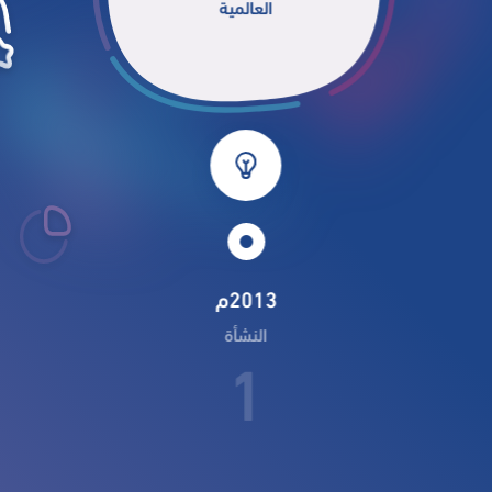
العالمية
2013م
النشأة
1