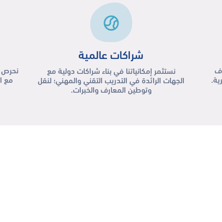
شراكات عالمية
اف
نحرص ع
نستثمر إمكانياتنا في بناء شراكات دولية مع
ية.
مع ا
الجهات الرائدة في التدريب التقني والمهني؛ لنقل
وتوطين المعارف والخبرات.