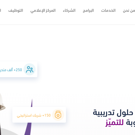
ن نحن
الخدمات
البرامج
الشركاء
المركز الإعلامي
التوظيف
ا
250+ ألف متدرب
حلول تدريبية
150+ شريك استراتيجي
بة
للتميّز