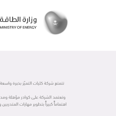
تتمتع شركة كليات التميّز بخبرة واسعة
وتعتمد الشركة على كوادر مؤهلة ومدربة 
اهتماماًً كبيراًً بتطوير مهارات المت