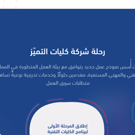
رحلة شركة كليات التميّز
نا نحو التميّز عام 2013 م، حيث أُُسس نموذج عمل جديد يتوافق مع بيئة العمل المتطورة
ي والمهني المستمرة، مقدمين حلولًاً وخدمات تدريبية نوعيةًً تساهم
متطلبات سوق العمل.
إطلاق المرحلة الأولى
لبرنامج الكليات التقنية