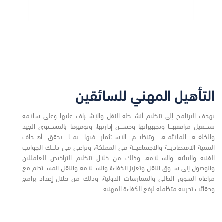
التأهيل المهني للسائقين
يهدف البرنامج إلى تنظيم أنشـــطة النقل والإشـــراف عليها وعلى سلامة
تشـــغيل مرافقهـــا وتجهيزاتها وحســـن إدارتها، وتوفيرها بالمســـتوى الجيد
والكلفـــة الملائمـــة، وتنظيـــم الاســـتثمار فيها بمـــا يحقق أهـــداف
التنمية الاقتصاديـــة والاجتماعيـــة في المملكة، وتراعي في ذلـــك الجوانب
الفنية والبيئية والســـلامة، وذلك من خلال تنظيم التراخيص للعامللين
والوصول إلى ســـوق النقل وتعزيز الكفاءة والســـلامة والنقل المســـتدام مع
مراعاة السوق الحالي والممارسات الدولية، وذلك من خلال إعداد برامج
وحقائب تدريبة متكاملة لرفع الكفاءة المهنية